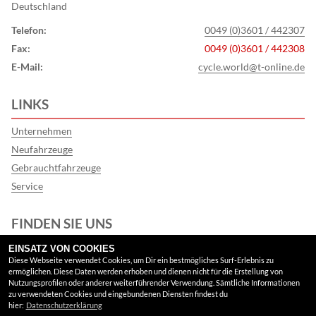
Deutschland
Telefon:
0049 (0)3601 / 442307
Fax:
0049 (0)3601 / 442308
E-Mail:
cycle.world@t-online.de
LINKS
Unternehmen
Neufahrzeuge
Gebrauchtfahrzeuge
Service
FINDEN SIE UNS
EINSATZ VON COOKIES
Facebook
Diese Webseite verwendet Cookies, um Dir ein bestmögliches Surf-Erlebnis zu
ermöglichen. Diese Daten werden erhoben und dienen nicht für die Erstellung von
Google Maps
Nutzungsprofilen oder anderer weiterführender Verwendung. Sämtliche Informationen
zu verwendeten Cookies und eingebundenen Diensten findest du
hier:
Datenschutzerklärung