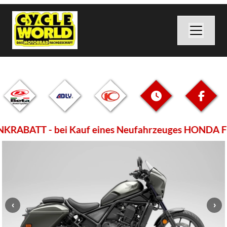
RABATT - bei Kauf eines Neufahrzeuges HONDA FOR